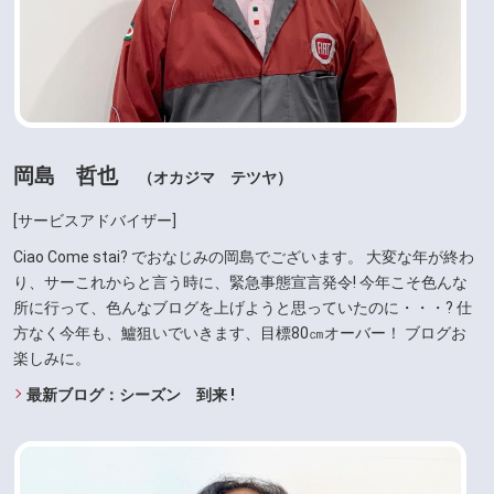
岡島 哲也
（オカジマ テツヤ）
[サービスアドバイザー]
Ciao Come stai? でおなじみの岡島でございます。 大変な年が終わ
り、サーこれからと言う時に、緊急事態宣言発令! 今年こそ色んな
所に行って、色んなブログを上げようと思っていたのに・・・? 仕
方なく今年も、鱸狙いでいきます、目標80㎝オーバー！ ブログお
楽しみに。
最新ブログ：シーズン 到来 !