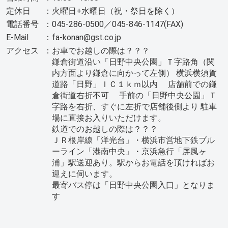
定休日
：
火曜日+水曜日（祝・祭日を除く）
電話番号
：
045-286-0500／045-846-1147(FAX)
E-Mail
：
fa-konan@gst.co.jp
アクセス
：
お車でお越しの際は？？？
鎌倉街道沿い「日野中央公園」Ｔ字路角（関
内方面より鎌倉に向かって左側） 横浜横須賀
道路「日野」ＩＣ１ｋｍ以内 店舗前での鎌
倉街道右折不可 手前の「日野中央公園」Ｔ
字路を右折、すぐに左折で店舗後側より 駐車
場に直接お入りいただけます。
鉄道でのお越しの際は？？？
ＪＲ根岸線「洋光台」・横浜市営地下鉄ブル
ーライン「港南中央」・京浜急行「屏風ヶ
浦」駅送迎あり。駅からお電話を頂ければお
迎えに伺います。
最寄バス停は「日野中央公園入口」となりま
す